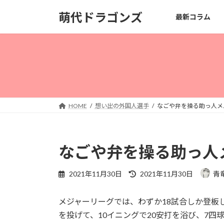
コ
ナ
萌代ドラゴンズ
最新コラム
ン
ビ
テ
ゲ
ン
ー
ツ
シ
へ
ョ
ス
ン
キ
に
ッ
移
HOME
想い出の外国人選手
なごや弁を操る助っ人メ
プ
動
なごや弁を操る助っ人
最
2021年11月30日
2021年11月30日
青
終
更
メジャーリーグでは、わずか18試合しか登板
新
日
を投げて、10イニングで20安打を浴び、7四球。
時