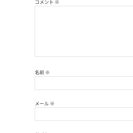
コメント
※
名前
※
メール
※