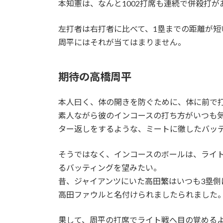
本知憲は、なんと1002打席も連続で併殺打
左打者は右打者に比べて、1塁までの距離が短
周平にはそれが当てはまりません。
期待の高橋周平
本人曰く、体の開きを防ぐために、体に前で
素人ながら彼のインコースの打ち方がいつも
ター返しをするような、ミートに徹したバッ
そうではなく、インコースのボールは、ライ
るバッティングを望みたい。
昔、ジャイアンツにいた高田繁はいつも3塁
高田ファウルと名付けられましたられました
果して、周平の打席でライト戦へ目の覚める