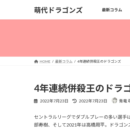
コ
ナ
萌代ドラゴンズ
最新コラム
ン
ビ
テ
ゲ
ン
ー
ツ
シ
へ
ョ
ス
ン
キ
に
ッ
移
HOME
最新コラム
4年連続併殺王のドラゴンズ
プ
動
4年連続併殺王のドラ
最
2022年7月23日
2022年7月23日
青竜 
終
更
セントラルリーグでダブルプレーの多い選手は、2
新
日
部寿樹、そして2021年は高橋周平。ドラゴン
時